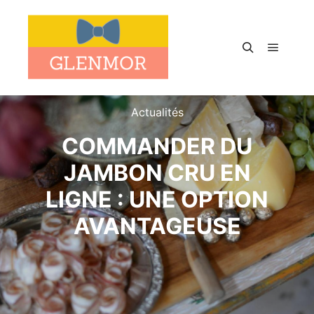
Menu pr
Rechercher
Actualités
COMMANDER DU
JAMBON CRU EN
LIGNE : UNE OPTION
AVANTAGEUSE