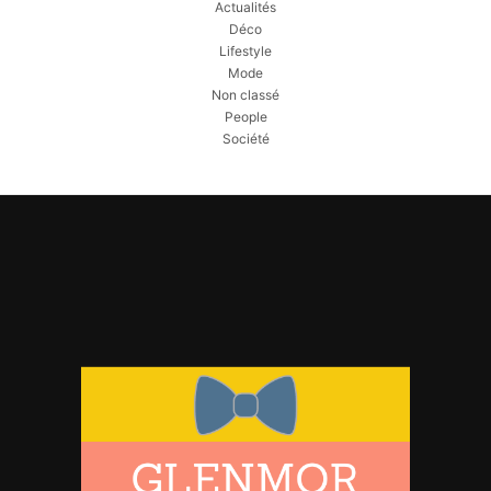
Actualités
Déco
Lifestyle
Mode
Non classé
People
Société